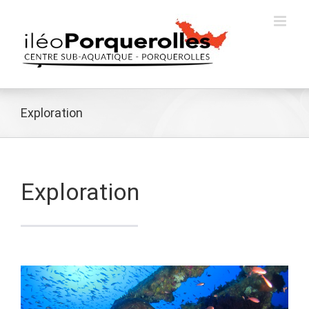
Passer
au
contenu
Exploration
Exploration