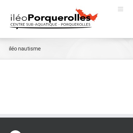
Passer
au
contenu
iléo nautisme