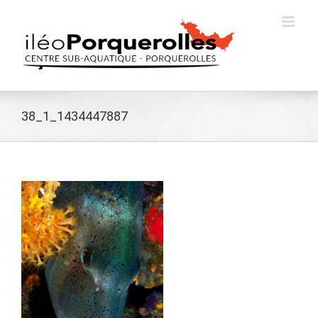
Passer
au
contenu
38_1_1434447887